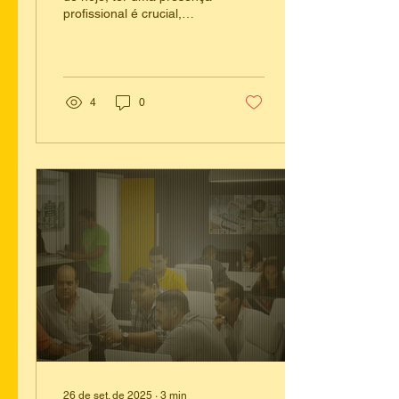
profissional é crucial,
Coworking
mesmo que você trabalhe
remotamente, de casa ou
em trânsito. Para...
4
0
26 de set. de 2025
∙
3
min