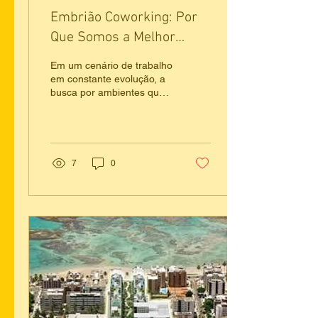
Embrião Coworking: Por
Que Somos a Melhor
Escolha para Seu Negócio
Em um cenário de trabalho
em Maceió?
em constante evolução, a
busca por ambientes que
inspirem produtividade,
conexão e crescimento
profissional é...
7
0