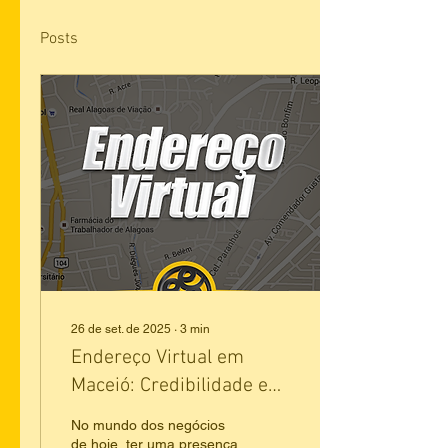
Posts
26 de set. de 2025
∙
3
min
Endereço Virtual em
Maceió: Credibilidade e
Praticidade para Seu
No mundo dos negócios
Negócio com Embrião
de hoje, ter uma presença